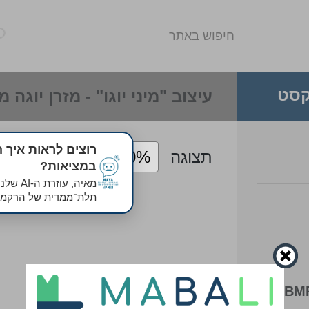
סט
עיצוב "מיני יוגו" - מזרן יוג
רוצים לראות איך ה
תצוגה
במציאות?
מאיה, עו
תלת־ממדית של הרקמה
BMP