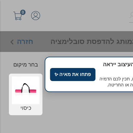
0
ה ממותג להדפסת סובלימציה
חזרה
עיצוב ייראה
בחר מיקום
פתחו את מאיה
✨
זרת ה‑AI שלנו, תכין לכם הדמיה
 או החריטה.
כיסוי