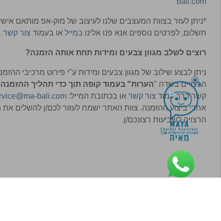
bali.com
*ניתן לעזר בצוות המעצבים שלנו לעיצוב של מוק-אפ מותאם איש
תשלום, לפרטים נוספים אנא פנו אלינו
במייל
או בעמוד
צור קשר
.
רוצים לשלב מגוון צבעים ומידות תחת אותה הזמנה
?
ניתן לבצע שילוב של מגוון צבעים ומידות ע"י פירוט מרכיבי ההזמנ
הרצויים בשדה "
הערות" בעמוד קופה תוך כדי תהליך ההזמנה
,
קשר דרך עמוד
צור קשר
או בכתובת המייל:
rvice@ma-bali.com
אחרי ביצוע ההזמנה. צוות האתר ישמח לעזור לכם/ן להשלים את 
הרצויה לשביעות רצונכם/ן.