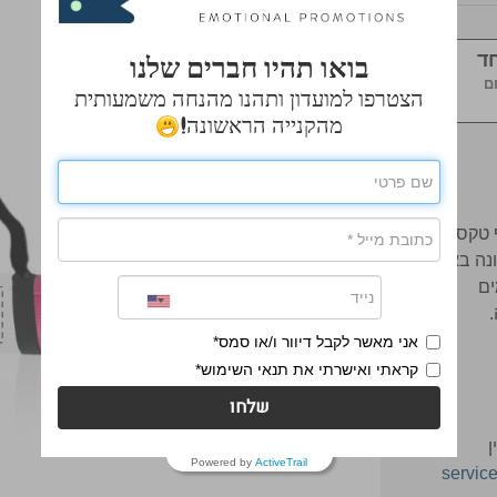
ד
בואו תהיו חברים שלנו
מיקום
הצטרפו למועדון ותהנו מהנחה משמעותית
מהקנייה הראשונה!
טקסט ע"י
נה באיכות
ים
אני מאשר לקבל דיוור ו/או סמס*
קראתי ואישרתי את תנאי השימוש*
שלחו
ן
Powered by
ActiveTrail
servi