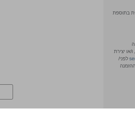
ית בתוספת
ה
 ו/או יצירת
se
לפני/
ההזמנה