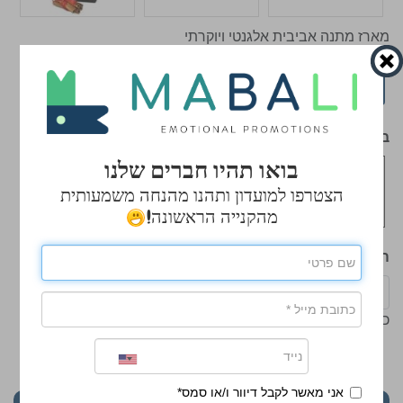
מארז מתנה אביבית אלגנטי ויוקרתי
אפשרויות
תאור
סרטוני הדרכה
בחר צבע
בואו תהיו חברים שלנו
הצטרפו למועדון ותהנו מהנחה משמעותית
מהקנייה הראשונה!
הכנס כמות
כמות מינימלית: 24
₪64.50
₪70.00
אני מאשר לקבל דיוור ו/או סמס*