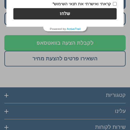
התחל לעצב
קראתי ואישרתי את תנאי השימוש*
שלחו
הוסף לסל
Powered by
ActiveTrail
לקבלת הצעה בוואטסאפ
השאירו פרטים להצעת מחיר
קטגוריות
עלינו
שירות לקוחות