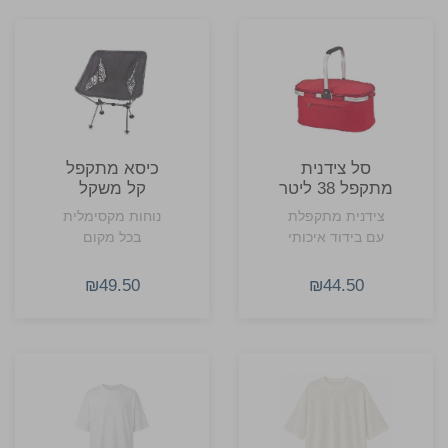
סל צידנית
כיסא מתקפל
מתקפל 38 ליטר
קל משקל
צידנית מתקפלת
נוחות מקסימלית
עם בידוד איכותי
בכל מקום
₪49.50
₪44.50