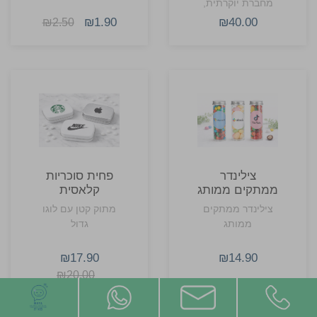
מחברת יוקרתית,
בקבוק שומר קור
₪1.90
₪40.00
₪2.50
חום 500 מ"ל
לשתייה חמה או
קרה, ועט גל איכותי
לכתיבה נוחה.
צילינדר
פחית סוכריות
ממתקים ממותג
קלאסית
ממותגת
צילינדר ממתקים
מתוק קטן עם לוגו
ממותג
גדול
₪17.90
₪14.90
₪20.00