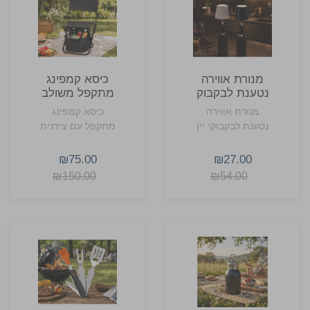
מנורת אווירה
כיסא קמפינג
נטענת לבקבוק
מתקפל משולב
יין פאבלייט
צידנית קנקון
מנורת אווירה
כיסא קמפינג
EVERCHARGE
נטענת לבקבוקי יין
מתקפל עם צידנית
₪75.00
₪27.00
₪150.00
₪54.00