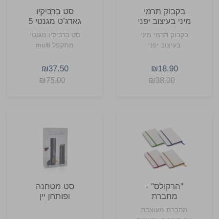
בקבוק תרמי
סט ברביקיו
מיני בעיצוב יפני
גאדג’ט מגנטי 5
להדפסת
פונקציות עם
בקבוק תרמי מיני
סט ברביקיו מגנטי
סובלימציה 300
ידית אלומיניום
בעיצוב יפני
מתקפל multi
מ"ל
₪37.50
₪18.90
₪75.00
₪38.00
"הרקולס" -
סט מטחנה
מחברת
ופותחן יין
מעוצבת
חשמלי
מחברת מעוצבת