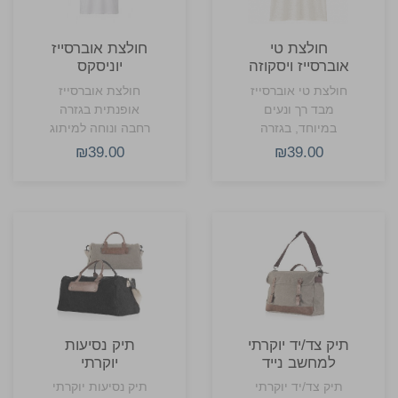
חולצת טי
חולצת אוברסייז
אוברסייז ויסקוזה
יוניסקס
חולצת טי אוברסייז
חולצת אוברסייז
מבד רך ונעים
אופנתית בגזרה
במיוחד, בגזרה
רחבה ונוחה למיתוג
רחבה ואופנתית
והדפסה.
₪39.00
₪39.00
המתאימה למיתוג
והדפסת לוגו.
תיק צד/יד יוקרתי
תיק נסיעות
למחשב נייד
יוקרתי
COMODO
COMODO
תיק צד/יד יוקרתי
תיק נסיעות יוקרתי