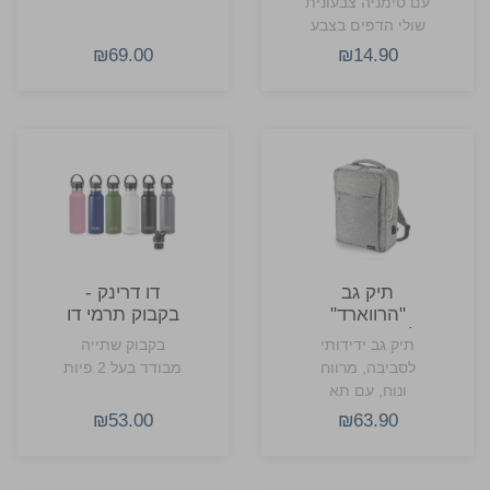
עם סימניה צבעונית
שולי הדפים בצבע
תואם
₪69.00
₪14.90
תיק גב
דו דרינק -
"הרווארד"
בקבוק תרמי דו
למחשב נייד -
שימושי
תיק גב ידידותי
בקבוק שתייה
פרקטי, אלגנטי
לסביבה, מרווח
מבודד בעל 2 פיות
ואקולוגי
ונוח, עם תא
למחשב נייד, חיבור
₪53.00
₪63.90
USB, כיסים
לבקבוקי שתייה
ורצועה לנשיאה על