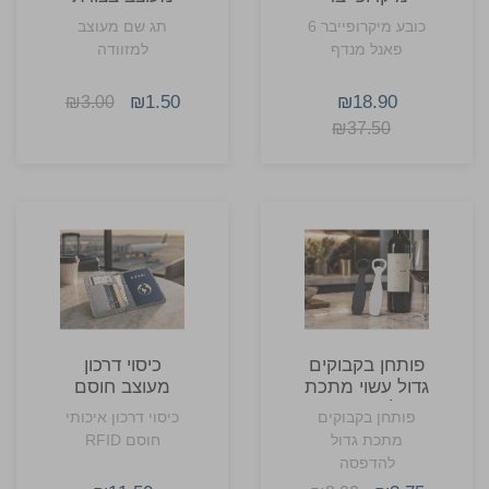
Ombre ג’ייסון
מזוודה תגית
כובע מיקרופייבר 6
תג שם מעוצב
פאנל מנדף
למזוודה
₪1.50
₪18.90
₪3.00
₪37.50
פותחן בקבוקים
כיסוי דרכון
גדול עשוי מתכת
מעוצב חוסם
להדפסה
RFID מבד ו-PU
פותחן בקבוקים
כיסוי דרכון איכותי
מתכת גדול
חוסם RFID
להדפסה