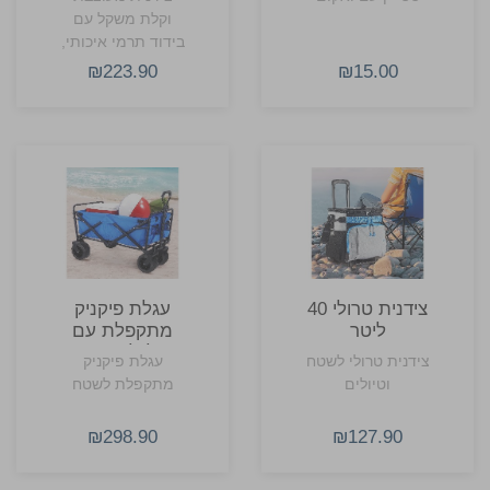
ליין
רצועת עור
וקלת משקל עם
מתכווננת
בידוד תרמי איכותי,
רצועת נשיאה
₪223.90
₪15.00
מתכווננת ונוחות
מקסימלית לים,
פיקניק וטיולים.
צידנית טרולי 40
עגלת פיקניק
ליטר
מתקפלת עם
גלגלי שטח
צידנית טרולי לשטח
עגלת פיקניק
וטיולים
מתקפלת לשטח
₪298.90
₪127.90