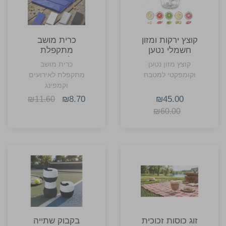
קוצץ ירקות ומזון
כרית מושב
חשמלי נטען
מתקפלת
USB צ'ופי –
לאירועים
קוצץ מזון נטען
כרית מושב
300 מ"ל
ולשטח
וקומפקטי למטבח
מתקפלת לאירועים
וקמפינג
₪8.70
₪45.00
₪11.60
₪60.00
זוג כוסות זכוכית
בקבוק שתייה