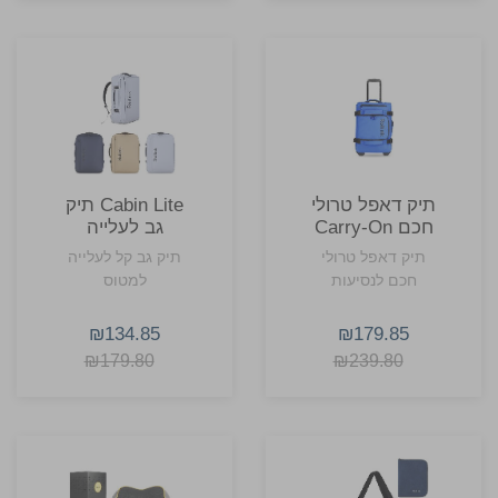
תיק דאפל טרולי
Cabin Lite תיק
חכם Carry-On
גב לעלייה
מבית Rollink
למטוס מבית
תיק דאפל טרולי
תיק גב קל לעלייה
Rollink
חכם לנסיעות
למטוס
₪134.85
₪179.85
₪179.80
₪239.80