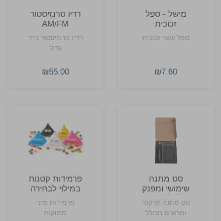
מישל - ספל
רדיו טרנזיסטור
זכוכית
AM/FM
ספל עשוי זכוכית
רדיו טרנזיסטור נייד
גדול
₪55.00
₪7.60
סט מתנה
פרמידות קטנות
שימושי ומפנק
במילוי לבחירה
לכל עובד
סט מתנה פרקטי
פרמידות מיני
ומרשים הכולל
מתוקות