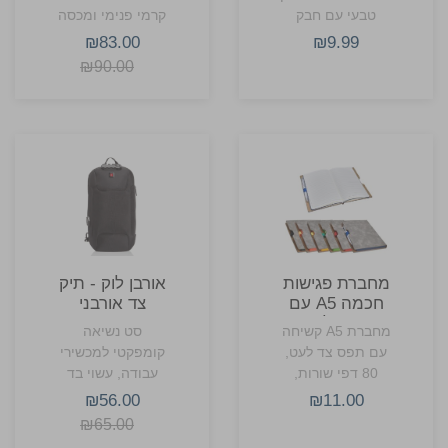
טבעי עם חבק
קרמי פנימי ומכסה
ומכסה סיליקון,
החלקה לשתייה
₪83.00
₪9.99
400 מ״ל, מתאימה
נוחה בדרכים.
₪90.00
למיתוג ארגוני.
מחברת פגישות
אורבן לוק - תיק
חכמה A5 עם
צד אורבני
תפס לעט
מחברת A5 קשיחה
סט נשיאה
עם תפס צד לעט,
קומפקטי למכשירי
80 דפי שורות,
עבודה, עשוי בד
מתאימה לסיכומי
1680D עמיד
₪56.00
₪11.00
פגישות, תכנון
במיוחד. כולל תאים
₪65.00
עבודה ולימודים.
מאורגנים וחכמים,