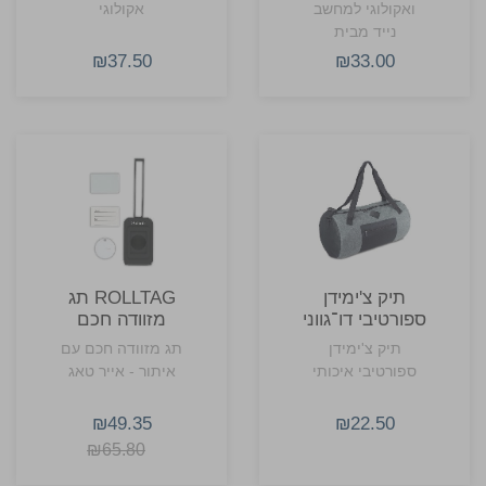
ואקולוגי למחשב
אקולוגי
נייד מבית
COMODO.
₪37.50
₪33.00
תיק צ'ימידן
ROLLTAG תג
ספורטיבי דו־גווני
מזוודה חכם
Rollink אייר
תיק צ'ימידן
תג מזוודה חכם עם
טאג
ספורטיבי איכותי
איתור - אייר טאג
₪49.35
₪22.50
₪65.80