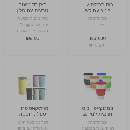
כוס תרמית 1.2
תיק בד מיוטה
ליטר עם קש
טבעית עם חלון
שקוף ל־2
כוס תרמית
תיק מיוטה טבעית
בקבוקי יין
איכותית
עם חלון שקוף ל־2
בקבוקי יין – מתנה
אלגנטית לחג, עם
₪9.90
₪39.00
אפשרות למיתוג
₪45.00
אישי ולוגו חברה.
במבוקאפ - כוס
טרמיקאפ פרו –
תרמית למיתוג
ספל נירוסטה
מבודד
כוס תרמית
ספל נירוסטה תרמי
רב-פעמית מבמבוק
600 מ״ל עם ציפוי