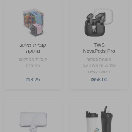
מזוודה.
TWS
קוביית מיתוג
NovaPods Pro
מתוקה
אוזניות כפתור
קוביית ממתקים
אלחוטיות TWS עם
ממותגת
ביטול רעשים
אקטיבי, מסך
₪8.25
₪58.00
סוללה חכם
וקפסולת טעינה
קומפקטית.