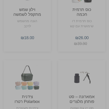
כוס תרמית
וילון שמש
חכמה
מתקפל לשמשה
קדמית לרכב
כוס תרמית דו
הגנה מהשמש
שימושית עם קש
לרכב
₪18.00
₪26.00
₪39.90
אמארונה – סט
צידנית
פותחן מלצרים
Polarbox רטרו
ומשאבת ואקום
20 ליטר עם
סט יין עם ואקום
צידנית מעוצבת