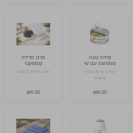
נוחה לנשיאה
עם תא מרופד
ולשימוש מהיר.
ייעודי לטאבלט
ורצועת כתף
מתכווננת. קליל, דק
ונוח לשימוש
יומיומי.
פחית טונה
סרט מדידה
ממותגת עם שי
קומפקטי
בפנים
דו־צדדי
פחית שי מעוצבת
סרט מדידה 3 מטר
אישית
₪6.00
₪8.00