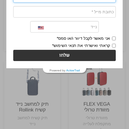
תיק כלי רחצה
EasyPack
Rollink
ארגונית
לחליפות
תיק כלי רחצה
ארגונית חכמה
וחולצות Rollink
קומפקטי לנסיעות
לחליפות וחולצות
₪88.35
₪52.35
אני מאשר לקבל דיוור ו/או סמס*
₪117.80
₪69.80
קראתי ואישרתי את תנאי השימוש*
שלחו
Powered by
ActiveTrail
FLEX VEGA
תיק למחשב נייד
מזוודת טרולי
קשיח Rollink
מתקפלת
מזוודת טרולי
תיק קשיח למחשב
Carry-On
מתקפלת לעלייה
נייד
Rollink