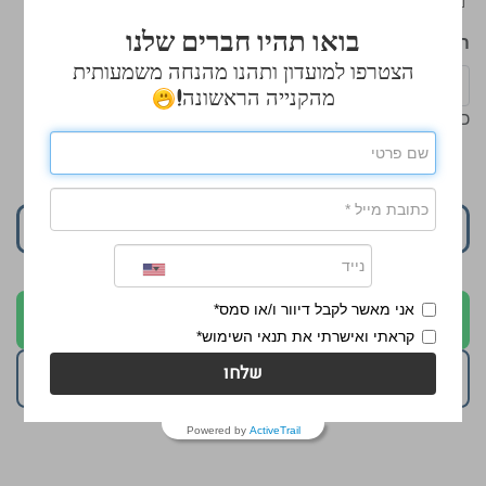
בואו תהיו חברים שלנו
הכנס כמות
הצטרפו למועדון ותהנו מהנחה משמעותית
מהקנייה הראשונה!
כמות מינימלית: 7
₪217.90
הוסף לסל
אני מאשר לקבל דיוור ו/או סמס*
לקבלת הצעה בוואטסאפ
קראתי ואישרתי את תנאי השימוש*
שלחו
השאירו פרטים להצעת מחיר
Powered by
ActiveTrail