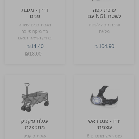
ערכת קפה
דריין - מגבת
לשטח NGL עם
פנים
כירה ותיק
ערכת קפה לשטח
מגבת פנים עשויה
נשיאה
מלאה
בד מיקרופייבר
בתיק נשיאה תואם
₪14.40
₪104.90
₪18.00
ירח - פנס ראש
עגלת פיקניק
עוצמתי
מתקפלת
פנס ראש מתכוונן 8
עגלת פיקניק