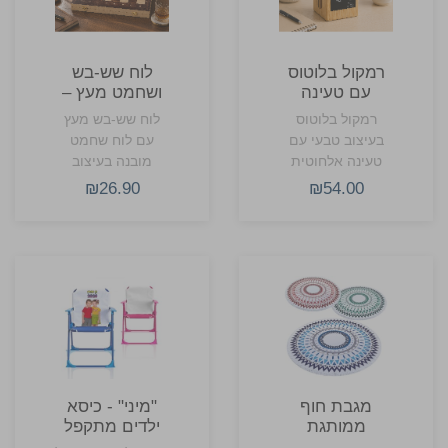
רמקול בלוטוס
לוח שש-בש
עם טעינה
ושחמט מעץ –
אלחוטית ושעון
מראקש
רמקול בלוטוס
לוח שש-בש מעץ
במבוק
בעיצוב טבעי עם
עם לוח שחמט
טעינה אלחוטית
מובנה בעיצוב
ושעון דיגיטלי
אלגנטי.
₪26.90
₪54.00
מובנה.
מגבת חוף
"מיני" - כיסא
ממותגת
ילדים מתקפל
מעוצבת בתיק