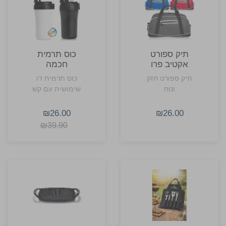
תיק ספורט
כוס תרמית
אקטיב פרו
חכמה
תיק ספורט חזק
כוס תרמית דו
ונוח
שימושית עם קש
₪26.00
₪26.00
₪39.90