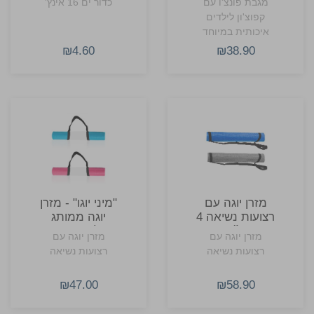
מגבת פונצ'ו עם
כדור ים 16 אינץ'
קפוצ'ון לילדים
איכותית במיוחד
עשויה 100% כותנה
₪4.60
₪38.90
מזרן יוגה עם
"מיני יוגו" - מזרן
רצועות נשיאה 4
יוגה ממותג
מ״מ
להדפסת
מזרן יוגה עם
מזרן יוגה עם
סובלימציה
רצועות נשיאה
רצועות נשיאה
₪47.00
₪58.90