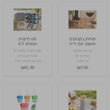
פותחן בקבוקים
סט פיקניק
מעוצב עם ידית
ממותג ל-4
עץ ממותג
סועדים בתיק
פותחן אלגנטי
סט פיקניק מלא ל-4
נשיאה
בשילוב עץ
סועדים בתיק
ונירוסטה
נשיאה איכותי ונוח.
₪61.90
₪3.90