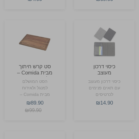
כיסוי דרכון
סט קרש חיתוך
מעוצב
מבית Comida –
לוח עץ, סכין,
כיסוי דרכון מעוצב
הסט המושלם
מקלחיים וקלשון
עם תאים פנימים
למנגל ולאירוח
בשר
לכרטיסים
מבית Comida –
כל מה שצריך
₪89.90
₪14.90
לחיתוך ופריסה
₪99.90
מקצועיים.