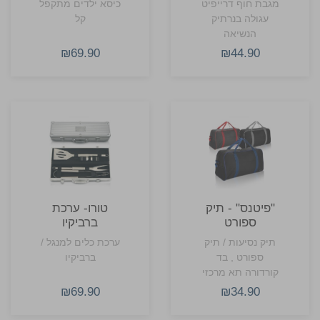
מגבת חוף דרייפיט
כיסא ילדים מתקפל
נשיאה
עגולה בנרתיק
קל
הנשיאה
₪69.90
₪44.90
"פיטנס" - תיק
טורו- ערכת
ספורט
ברביקיו
תיק נסיעות / תיק
ערכת כלים למנגל /
ספורט , בד
ברביקיו
קורדורה תא מרכזי
גדול , תא קידמי
₪69.90
₪34.90