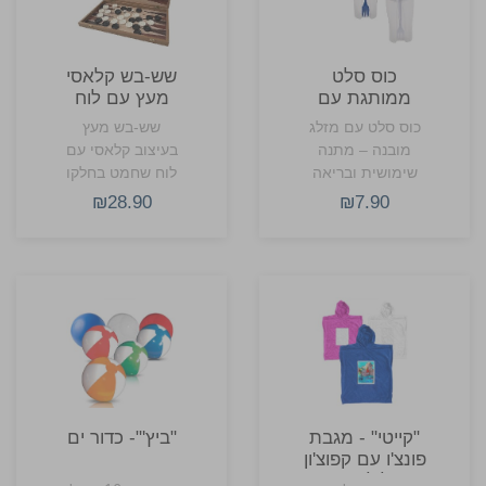
כוס סלט
שש-בש קלאסי
ממותגת עם
מעץ עם לוח
מזלג מובנה
שחמט מתקפל
כוס סלט עם מזלג
שש-בש מעץ
מובנה – מתנה
בעיצוב קלאסי עם
שימושית ובריאה
לוח שחמט בחלקו
לעובדים.
החיצוני.
₪28.90
₪7.90
"קייטי" - מגבת
"ביץ'"- כדור ים
פונצ'ו עם קפוצ'ון
לילדים