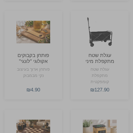
לאירועים עסקיים.
עגלת שטח
פותחן בקבוקים
מתקפלת מיני
אקולוגי "לונגי"
פאג'רו
מבמבוק
עגלת שטח
פותחן ארוך בעיצוב
ונירוסטה
מתקפלת
נקי מבמבוק
קומפקטית
₪4.90
₪127.90