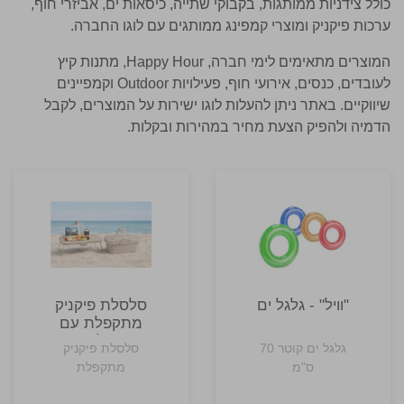
כולל צידניות ממותגות, בקבוקי שתייה, כיסאות ים, אביזרי חוף,
ערכות פיקניק ומוצרי קמפינג ממותגים עם לוגו החברה.
המוצרים מתאימים לימי חברה, Happy Hour, מתנות קיץ
לעובדים, כנסים, אירועי חוף, פעילויות Outdoor וקמפיינים
שיווקיים. באתר ניתן להעלות לוגו ישירות על המוצרים, לקבל
הדמיה ולהפיק הצעת מחיר במהירות ובקלות.
"וויל" - גלגל ים
סלסלת פיקניק
מתקפלת עם
שולחן
גלגל ים קוטר 70
סלסלת פיקניק
ס"מ
מתקפלת