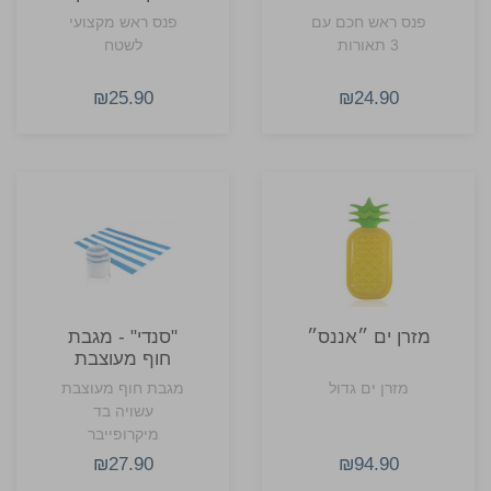
מוקדי תאורה
FORCELIGHT
פנס ראש חכם עם
פנס ראש מקצועי
FORCELIGHT
ממותג
3 תאורות
לשטח
₪25.90
₪24.90
מזרן ים ״אננס״
"סנדי" - מגבת
חוף מעוצבת
מזרן ים גדול
מגבת חוף מעוצבת
עשויה בד
מיקרופייבר
₪27.90
₪94.90