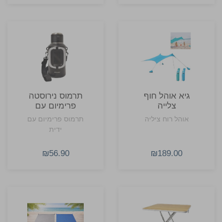
גיא אוהל חוף
תרמוס נירוסטה
צלייה
פרימיום עם
ידית ורצועה
אוהל רוח ציליה
תרמוס פרימיום עם
ידית
₪56.90
₪189.00