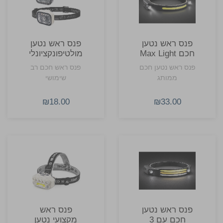
פנס ראש נטען
פנס ראש נטען
חכם Max Light
מולטיפונקציונלי
ממותג
FORCELIGHT
פנס ראש נטען חכם
פנס ראש חכם רב
ממותג
ממותג
שימושי
₪18.00
₪33.00
פנס ראש נטען
פנס ראש
חכם עם 3
מקצועי נטען