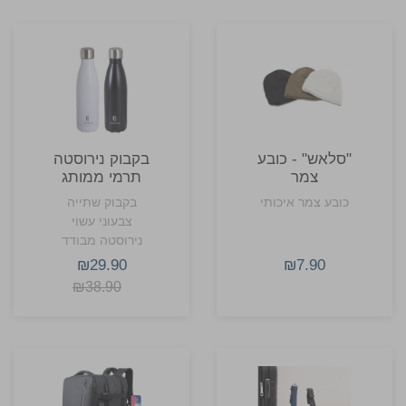
"סלאש" - כובע
בקבוק נירוסטה
צמר
תרמי ממותג
במגוון צבעים
כובע צמר איכותי
בקבוק שתייה
לבחירה
צבעוני עשוי
נירוסטה מבודד
חום וקור 500ML
₪29.90
₪7.90
₪38.90