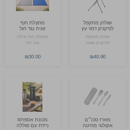
שולחן מתקפל
מחצלת חוף
לפיקניק דמוי עץ
זוגית נגד חול
עם תיק נשיאה
שולחן מתקפל
מחצלת חוף גדולה
תואם
לפיקניק ושטח
ונגד חול
₪30.00
₪40.90
מארז סכו״ם
מכונת אספרסו
אקולוגי מחיטה
ניידת עם סוללה