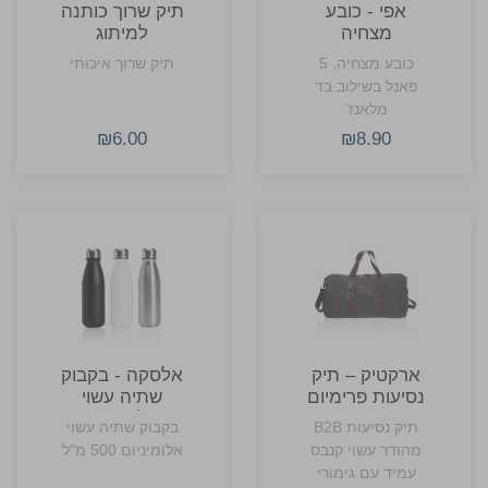
אפי - כובע
תיק שרוך כותנה
מצחיה
למיתוג
כובע מצחיה, 5
תיק שרוך איכותי
פאנל בשילוב בד
מלאנז'
₪6.00
₪8.90
ארקטיק – תיק
אלסקה - בקבוק
נסיעות פרימיום
שתיה עשוי
אלומיניום
תיק נסיעות B2B
בקבוק שתיה עשוי
מהודר עשוי קנבס
אלומיניום 500 מ"ל
עמיד עם גימורי