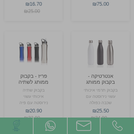
דמוי-עור, כולל תא
₪16.70
₪75.00
מרכזי גדול ורצועת
₪25.00
כתף – מתנה
מושלמת לעובדי
חברה.
אנטרטיקה -
פריז - בקבוק
בקבוק ממותג
ממותג לשתיה
תרמי עשוי
מנירוסטה
בקבוק תרמי איכותי
בקבוק שתיה
נירוסטה
עשוי נירוסטה עם
איכותי עשוי
שכבה כפולה
נירוסטה עם פיה
לשמירת קור וחום
מתכווננת
₪20.90
₪25.50
₪32.90
₪34.90