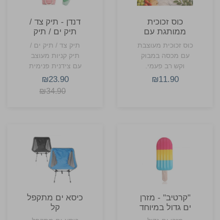
כוס זכוכית
דנדן - תיק צד /
ממותגת עם
תיק ים / תיק
מכסה במבוק
קניות עם צידנית
כוס זכוכית מעוצבת
תיק צד / תיק ים /
וקש רב פעמי
פנימית
עם מכסה במבוק
תיק קניות מעוצב
500 מ״ל
וקש רב פעמי.
עם צידנית פנימית
₪23.90
₪11.90
₪34.90
"קרטיב" - מזרן
כיסא ים מתקפל
ים גדול במיוחד
קל