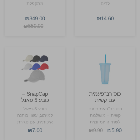
לדים
מתקפלת
₪349.00
₪14.60
₪550.00
כוס רב־פעמית
SnapCap –
עם קשית
כובע 5 פאנל
מובנית
עם סגירת
כוס רב־פעמית עם
כובע 5-פאנל
מתכת
קשית – מושלמת
למיתוג, עשוי כותנה
לשתייה יומיומית
איכותית, עם סגירת
בחום של הקיץ
מתכת מתכווננת
₪7.00
₪5.90
₪9.90
וצללית נקייה