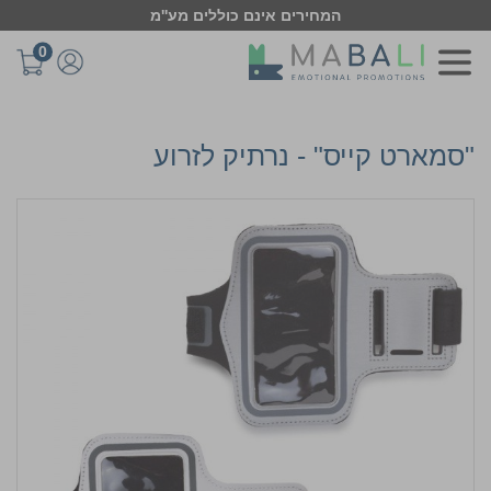
המחירים אינם כוללים מע''מ
0
"סמארט קייס" - נרתיק לזרוע