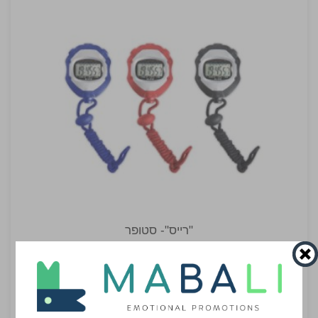
"רייס"- סטופר
סטופר, שעון ותאריכון
₪16.90