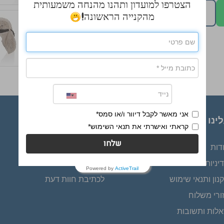
הצטרפו למועדון ותהנו מהנחה משמעותית
השאירו פרטים להצעת מחיר
מהקנייה הראשונה!
אני מאשר לקבל דיוור ו/או סמס*
ינו
שירות לקוחות
קראתי ואישרתי את תנאי השימוש*
שלחו
דות
אזור אישי
יניות פרטיות
כתבות ומאמרים
Powered by
ActiveTrail
נון ותנאי שימוש
לכתיבת חוות דעת
ורי משלוח
לות ותשובות