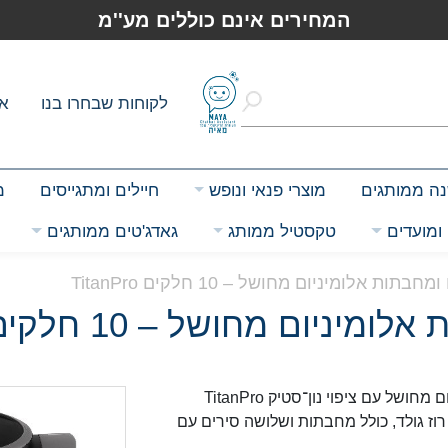
המחירים אינם כוללים מע''מ
לקוחות שבחרו בנו
או
שנה ממותגים
מוצרי פנאי ונופש
חיילים ומתגייסים
מ
ומועדים
טקסטיל ממותג
גאדג'טים ממותגים
תות אלומיניום מחושל – 10 חלקים TitanPro
ום מחושל – 10 חלקים TitanPro
סט סירים ומחבתות איכותי עשוי אלומיניום מחושל עם ציפוי נון־סטיק TitanPro
וז גולד, כולל מחבתות ושלושה סירים עם