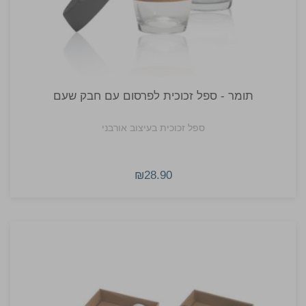
תומר - ספל זכוכית לפרסום עם חבק שעם
ספל זכוכית בעיצוב אורבני
₪28.90