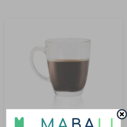
מישל - ספל זכוכית