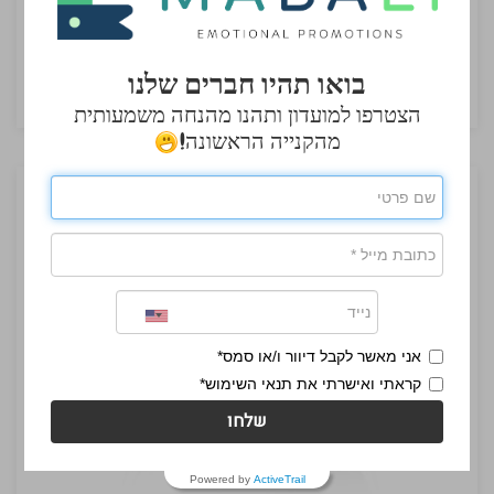
ספל עשוי זכוכית
בואו תהיו חברים שלנו
₪7.60
הצטרפו למועדון ותהנו מהנחה משמעותית
מהקנייה הראשונה!
אני מאשר לקבל דיוור ו/או סמס*
קראתי ואישרתי את תנאי השימוש*
שלחו
Powered by
ActiveTrail