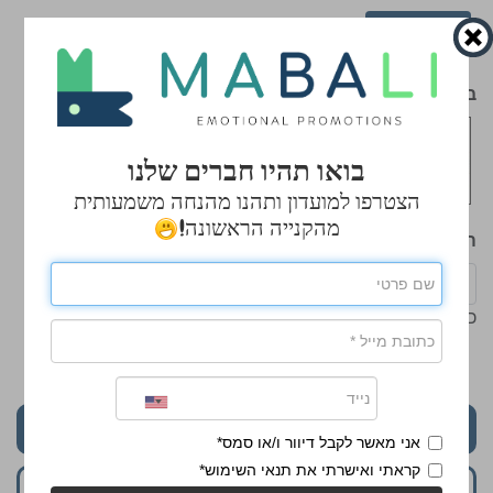
אפשרויות
תאור
סרטוני הדרכה
בחר צבע
בואו תהיו חברים שלנו
הצטרפו למועדון ותהנו מהנחה משמעותית
מהקנייה הראשונה!
הכנס כמות
כמות מינימלית: 61
₪24.90
התחל לעצב
אני מאשר לקבל דיוור ו/או סמס*
קראתי ואישרתי את תנאי השימוש*
הוסף לסל