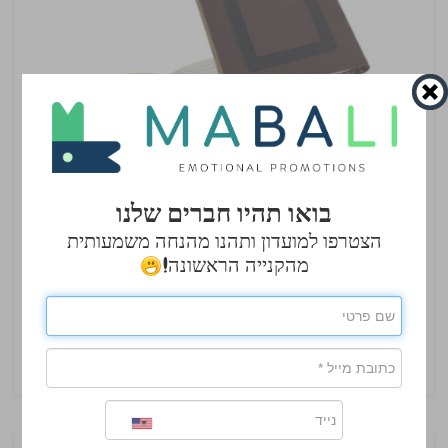
בואו תהיו חברים שלנו
הצטרפו למועדון ותהנו מהנחה משמעותית
מחברת עסקים עם תא קדמי לסלולאר וכרטיס
מהקנייה הראשונה!
ביקור
מחברת עסקים A5 כריכת PU מט / משי 96 דף עם כיס
קדמי ואפשרות הדפסה
₪19.80