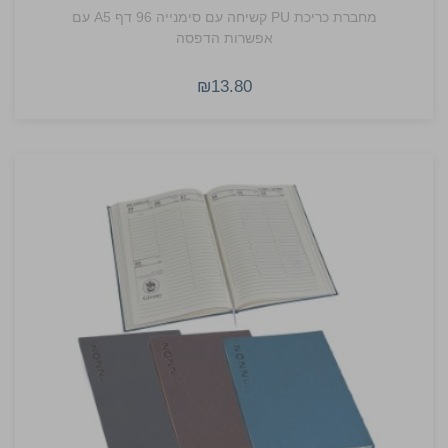
מחברת כריכת PU קשיחה עם סימנייה 96 דף A5 עם
אפשרות הדפסה
₪13.80