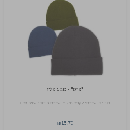
"פייס" - כובע פליז
כובע דו שכבתי אקריל חיצוני ושכבת בידוד עשויה פליז
₪15.70