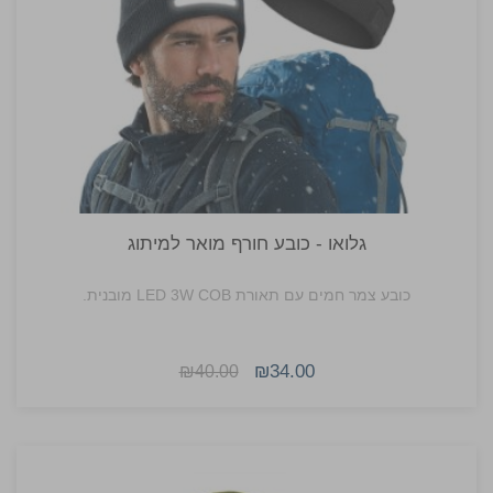
גלואו - כובע חורף מואר למיתוג
כובע צמר חמים עם תאורת LED ‎3W COB מובנית.
₪34.00
₪40.00