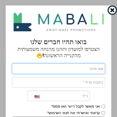
כובע פסגה - כובע מיתוג עם מצחייה מעוגלת
כובע ארגוני למיתוג מהיר, עם מבנה עמיד, מצחייה
מעוגלת וסגירה מתכווננת – בחירה קלאסית לחלוקה
באירועי חברות
בואו תהיו חברים שלנו
₪7.00
הצטרפו למועדון ותהנו מהנחה משמעותית
מהקנייה הראשונה!
אני מאשר לקבל דיוור ו/או סמס*
קראתי ואישרתי את תנאי השימוש*