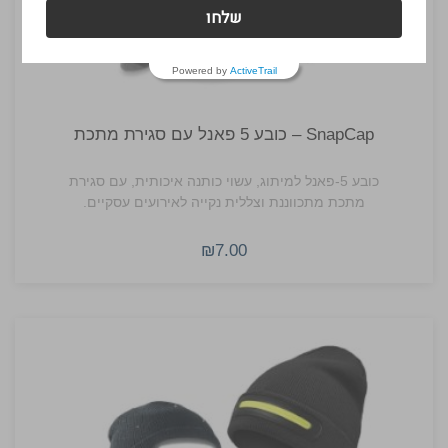
שלחו
Powered by
ActiveTrail
SnapCap – כובע 5 פאנל עם סגירת מתכת
כובע 5-פאנל למיתוג, עשוי כותנה איכותית, עם סגירת
מתכת מתכווננת וצללית נקייה לאירועים עסקיים.
₪7.00