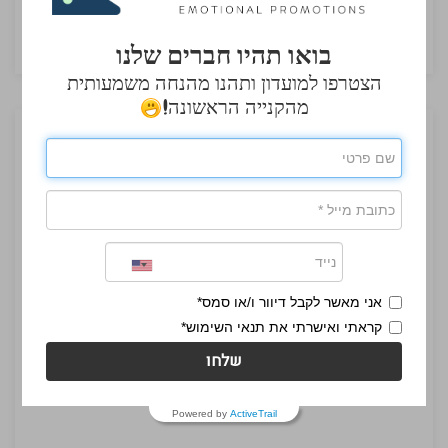
₪218.00
בואו תהיו חברים שלנו
הצטרפו למועדון ותהנו מהנחה משמעותית
מהקנייה הראשונה!
אני מאשר לקבל דיוור ו/או סמס*
קראתי ואישרתי את תנאי השימוש*
שלחו
Powered by
ActiveTrail