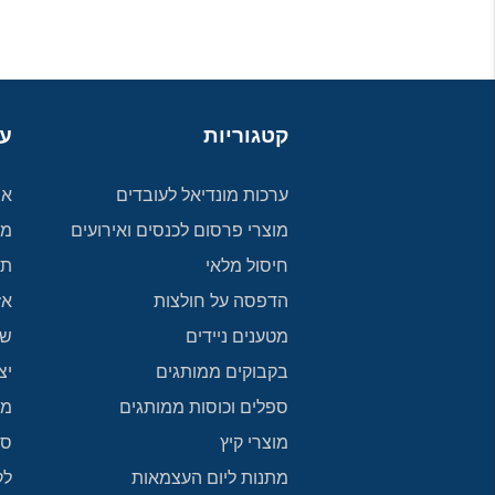
קטגוריות
על
ערכות מונדיאל לעובדים
או
מוצרי פרסום לכנסים ואירועים
מד
חיסול מלאי
תק
הדפסה על חולצות
אז
מטענים ניידים
שא
בקבוקים ממותגים
יצ
ספלים וכוסות ממותגים
מפ
מוצרי קיץ
סר
מתנות ליום העצמאות
לק